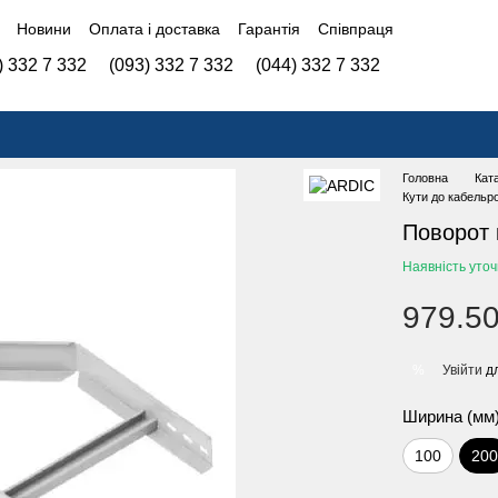
Новини
Оплата і доставка
Гарантія
Співпраця
) 332 7 332
(093) 332 7 332
(044) 332 7 332
Головна
Кат
Кути до кабельр
Поворот 
Наявність уто
979.50
Увійти
дл
%
Ширина (мм
100
20