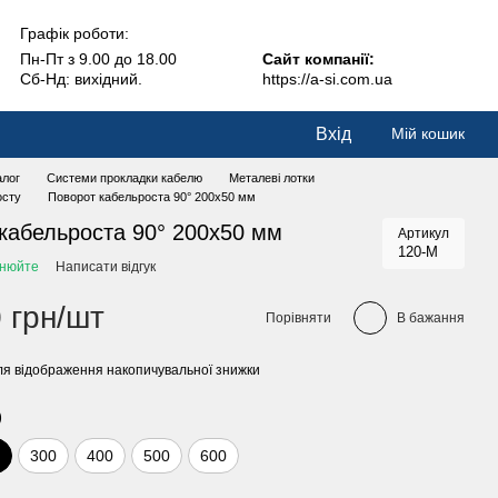
Графік роботи:
Пн-Пт з 9.00 до 18.00
Сайт компанії:
Сб-Нд: вихідний.
https://a-si.com.ua
Вхід
Мій кошик
алог
Системи прокладки кабелю
Металеві лотки
осту
Поворот кабельроста 90° 200х50 мм
кабельроста 90° 200х50 мм
Артикул
120-M
чнюйте
Написати відгук
 грн/шт
Порівняти
В бажання
я відображення накопичувальної знижки
)
0
300
400
500
600