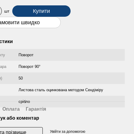
Купити
шт
амовити швидко
стики
кту
Поворот
уара
Поворот 90°
м)
50
Листова сталь оцинкована методом Сендіміру
срібло
Оплата
Гарантія
гук або коментар
Увійти за допомогою