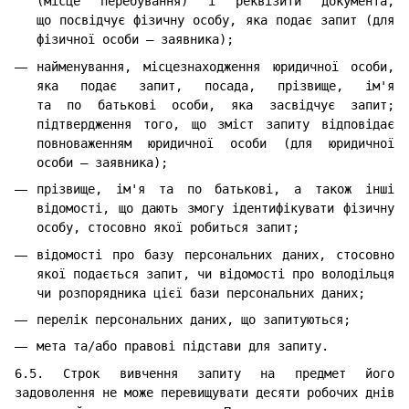
(місце перебування) і реквізити документа,
що посвідчує фізичну особу, яка подає запит (для
фізичної особи — заявника);
найменування, місцезнаходження юридичної особи,
яка подає запит, посада, прізвище, ім'я
та по батькові особи, яка засвідчує запит;
підтвердження того, що зміст запиту відповідає
повноваженням юридичної особи (для юридичної
особи — заявника);
прізвище, ім'я та по батькові, а також інші
відомості, що дають змогу ідентифікувати фізичну
особу, стосовно якої робиться запит;
відомості про базу персональних даних, стосовно
якої подається запит, чи відомості про володільця
чи розпорядника цієї бази персональних даних;
перелік персональних даних, що запитуються;
мета та/або правові підстави для запиту.
6.5. Строк вивчення запиту на предмет його
задоволення не може перевищувати десяти робочих днів