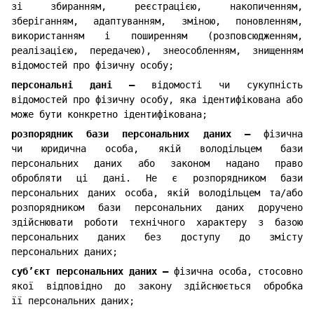
зі збиранням, реєстрацією, накопиченням,
зберіганням, адаптуванням, зміною, поновленням,
використанням і поширенням (розповсюдженням,
реалізацією, передачею), знеособленням, знищенням
відомостей про фізичну особу;
персональні дані —
відомості чи сукупність
відомостей про фізичну особу, яка ідентифікована або
може бути конкретно ідентифікована;
розпорядник бази персональних даних —
фізична
чи юридична особа, якій володільцем бази
персональних даних або законом надано право
обробляти ці дані. Не є розпорядником бази
персональних даних особа, якій володільцем та/або
розпорядником бази персональних даних доручено
здійснювати роботи технічного характеру з базою
персональних даних без доступу до змісту
персональних даних;
суб’єкт персональних даних —
фізична особа, стосовно
якої відповідно до закону здійснюється обробка
її персональних даних;