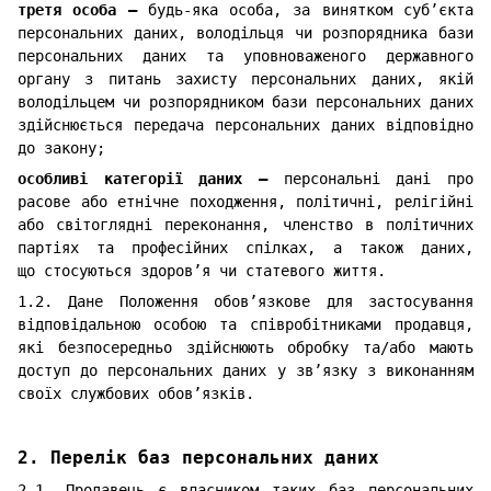
третя особа —
будь-яка особа, за винятком суб’єкта
персональних даних, володільця чи розпорядника бази
персональних даних та уповноваженого державного
органу з питань захисту персональних даних, якій
володільцем чи розпорядником бази персональних даних
здійснюється передача персональних даних відповідно
до закону;
особливі категорії даних —
персональні дані про
расове або етнічне походження, політичні, релігійні
або світоглядні переконання, членство в політичних
партіях та професійних спілках, а також даних,
що стосуються здоров’я чи статевого життя.
1.2. Дане Положення обов’язкове для застосування
відповідальною особою та співробітниками продавця,
які безпосередньо здійснюють обробку та/або мають
доступ до персональних даних у зв’язку з виконанням
своїх службових обов’язків.
2. Перелік баз персональних даних
2.1. Продавець є власником таких баз персональних