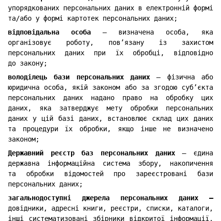
упорядкованих персональних даних в електронній формі
та/або у формі картотек персональних даних;
відповідальна особа
— визначена особа, яка
організовує роботу, пов’язану із захистом
персональних даних при їх обробці, відповідно
до закону;
володілець бази персональних даних
— фізична або
юридична особа, якій законом або за згодою суб’єкта
персональних даних надано право на обробку цих
даних, яка затверджує мету обробки персональних
даних у цій базі даних, встановлює склад цих даних
та процедури їх обробки, якщо інше не визначено
законом;
Державний реєстр баз персональних даних
— єдина
державна інформаційна система збору, накопичення
та обробки відомостей про зареєстровані бази
персональних даних;
загальнодоступні джерела персональних даних —
довідники, адресні книги, реєстри, списки, каталоги,
інші систематизовані збірники відкритої інформації,