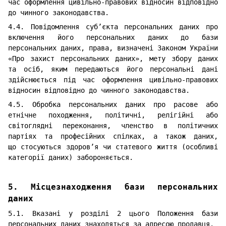
час оформлення цивільно-правових відносин відповідно
до чинного законодавства.
4.4. Повідомлення суб’єкта персональних даних про
включення його персональних даних до бази
персональних даних, права, визначені Законом України
«Про захист персональних даних», мету збору даних
та осіб, яким передаються його персональні дані
здійснюється під час оформлення цивільно-правових
відносин відповідно до чинного законодавства.
4.5. Обробка персональних даних про расове або
етнічне походження, політичні, релігійні або
світоглядні переконання, членство в політичних
партіях та професійних спілках, а також даних,
що стосуються здоров’я чи статевого життя (особливі
категорії даних) забороняється.
5. Місцезнаходження бази персональних
даних
5.1. Вказані у розділі 2 цього Положення бази
персональних даних знаходяться за адресою продавця.