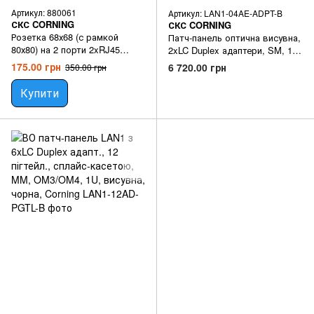
Артикул: 880061
Артикул: LAN1-04AE-ADPT-B
СКС CORNING
СКС CORNING
Розетка 68х68 (с рамкой
Патч-панель оптична висувна,
80х80) на 2 порти 2xRJ45
2xLC Duplex адаптери, SM, 1U,
Modul UP/UPK RAL 9010 (60-
чорна, Corning
175.00 грн
6 720.00 грн
350.00 грн
516-10525), 3M
Купити