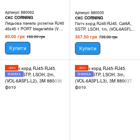
Артикул: 880062
Артикул: 880035
СКС CORNING
СКС CORNING
Лицьова панель розетки RJ45
Патч корд RJ45-RJ45, Cat6A,
45x45 1 PORT biege/white (VOL-
SSTP, LSOH, 1m, (VOL-6ASFL-
FP4M-F1KND), 3M
L1), 3M
80.00 грн
367.50 грн
160.00 грн
735.00 грн
Купити
Купити
−50%
−50%
ЗНИЖКА
ЗНИЖКА