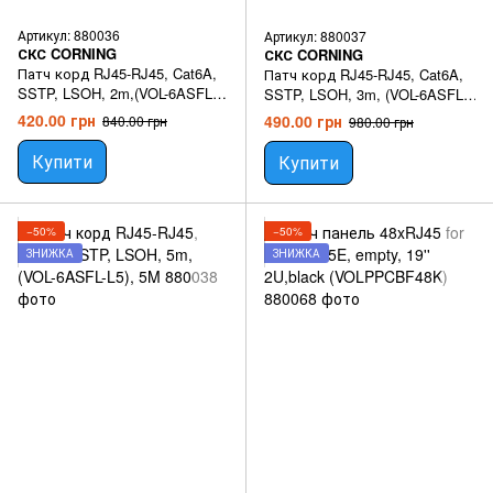
Артикул: 880036
Артикул: 880037
СКС CORNING
СКС CORNING
Патч корд RJ45-RJ45, Cat6A,
Патч корд RJ45-RJ45, Cat6A,
SSTP, LSOH, 2m,(VOL-6ASFL-
SSTP, LSOH, 3m, (VOL-6ASFL-
L2), 3M
L3), 3M
420.00 грн
490.00 грн
840.00 грн
980.00 грн
Купити
Купити
−50%
−50%
ЗНИЖКА
ЗНИЖКА