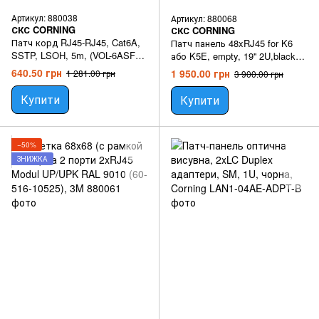
Артикул: 880038
Артикул: 880068
СКС CORNING
СКС CORNING
Патч корд RJ45-RJ45, Cat6A,
Патч панель 48xRJ45 for K6
SSTP, LSOH, 5m, (VOL-6ASFL-
або K5E, empty, 19'' 2U,black
L5), 5M
(VOLPPCBF48K)
640.50 грн
1 950.00 грн
1 281.00 грн
3 900.00 грн
Купити
Купити
−50%
ЗНИЖКА