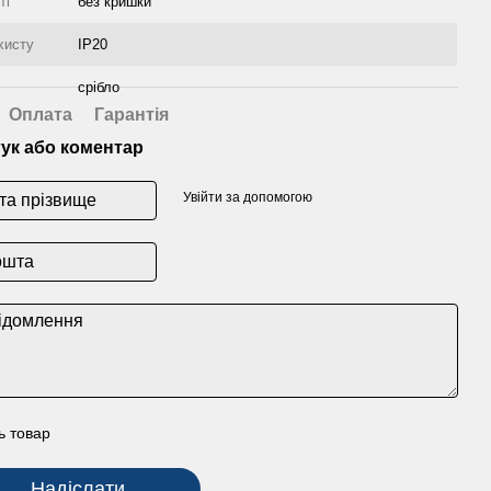
ті
без кришки
хисту
IP20
срібло
Оплата
Гарантія
гук або коментар
Увійти за допомогою
ь товар
Надіслати