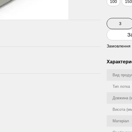
100
15
З
Замовлення 
Характери
Вид проду
Тип лотка
Довжина (
Висота (м
Матеріал