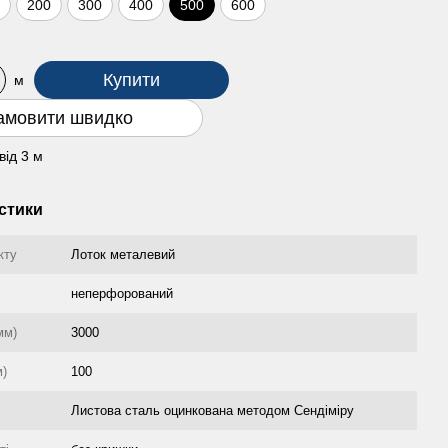
0
200
300
400
500
600
Купити
м
амовити швидко
від 3 м
стики
кту
Лоток металевий
неперфорований
мм)
3000
м)
100
Листова сталь оцинкована методом Сендіміру