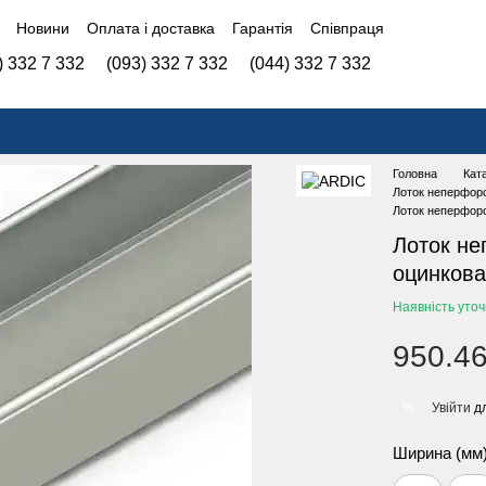
Новини
Оплата і доставка
Гарантія
Співпраця
) 332 7 332
(093) 332 7 332
(044) 332 7 332
Головна
Кат
Лоток неперфор
Лоток неперфор
Лоток н
оцинкова
Наявність уто
950.46
Увійти
дл
%
Ширина (мм