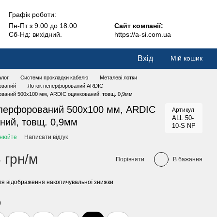
Графік роботи:
Пн-Пт з 9.00 до 18.00
Сайт компанії:
Сб-Нд: вихідний.
https://a-si.com.ua
Вхід
Мій кошик
алог
Системи прокладки кабелю
Металеві лотки
ований
Лоток неперфорований ARDIC
ований 500х100 мм, ARDIC оцинкований, товщ. 0,9мм
еперфорований 500х100 мм, ARDIC
Артикул
ALL 50-
ний, товщ. 0,9мм
10-S NP
чнюйте
Написати відгук
 грн/м
Порівняти
В бажання
я відображення накопичувальної знижки
)