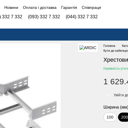
Новини
Оплата і доставка
Гарантія
Співпраця
) 332 7 332
(093) 332 7 332
(044) 332 7 332
Головна
Кат
Кути до кабельр
Хрестови
Наявність уто
1 629.
Увійти
дл
%
Ширина (мм
100
20