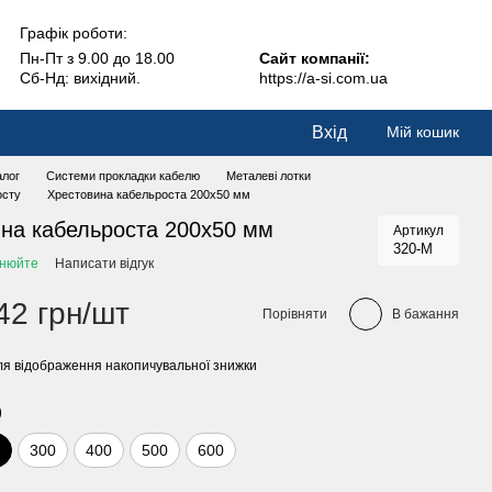
Графік роботи:
Пн-Пт з 9.00 до 18.00
Сайт компанії:
Сб-Нд: вихідний.
https://a-si.com.ua
Вхід
Мій кошик
алог
Системи прокладки кабелю
Металеві лотки
осту
Хрестовина кабельроста 200х50 мм
на кабельроста 200х50 мм
Артикул
320-M
чнюйте
Написати відгук
42 грн/шт
Порівняти
В бажання
я відображення накопичувальної знижки
)
0
300
400
500
600