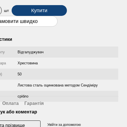
Купити
шт
амовити швидко
стики
кту
Відгалуджувач
уара
Хрестовина
м)
50
Листова сталь оцинкована методом Сендіміру
срібло
Оплата
Гарантія
гук або коментар
Увійти за допомогою