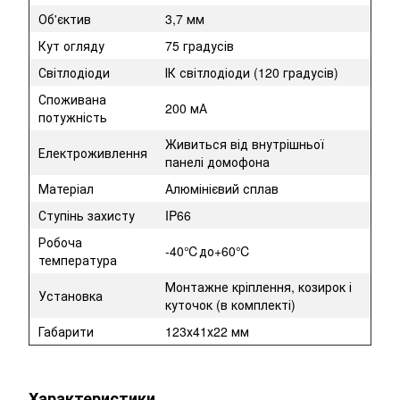
Об'єктив
3,7 мм
Кут огляду
75 градусів
Світлодіоди
ІК світлодіоди (120 градусів)
Споживана
200 мА
потужність
Живиться від внутрішньої
Електроживлення
панелі домофона
Матеріал
Алюмінієвий сплав
Ступінь захисту
IP66
Робоча
-40℃до+60℃
температура
Монтажне кріплення, козирок і
Установка
куточок (в комплекті)
Габарити
123х41х22 мм
Характеристики