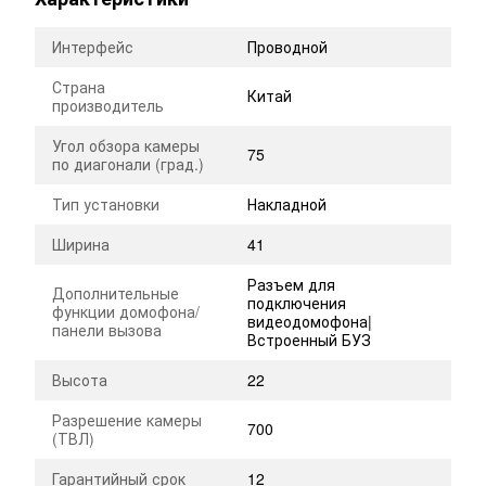
Интерфейс
Проводной
Страна
Китай
производитель
Угол обзора камеры
75
по диагонали (град.)
Тип установки
Накладной
Ширина
41
Разъем для
Дополнительные
подключения
функции домофона/
видеодомофона|
панели вызова
Встроенный БУЗ
Высота
22
Разрешение камеры
700
(ТВЛ)
Гарантийный срок
12