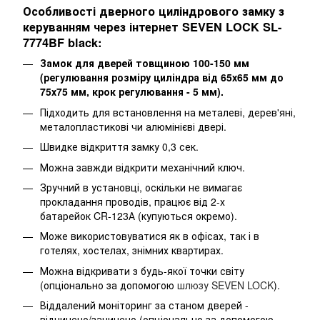
Особливості дверного циліндрового замку з
керуванням через інтернет SEVEN LOCK SL-
7774BF black:
Замок для дверей товщиною 100-150 мм
(регулювання розміру циліндра від 65х65 мм до
75х75 мм, крок регулювання - 5 мм).
Підходить для встановлення на металеві, дерев'яні,
металопластикові чи алюмінієві двері.
Швидке відкриття замку 0,3 сек.
Можна завжди відкрити механічний ключ.
Зручний в установці, оскільки не вимагає
прокладання проводів, працює від 2-х
батарейок CR-123А (купуються окремо).
Може використовуватися як в офісах, так і в
готелях, хостелах, знімних квартирах.
Можна відкривати з будь-якої точки світу
(опціонально за допомогою
шлюзу SEVEN LOCK
).
Віддалений моніторинг за станом дверей -
відчинено/зачинено (опціонально за допомогою