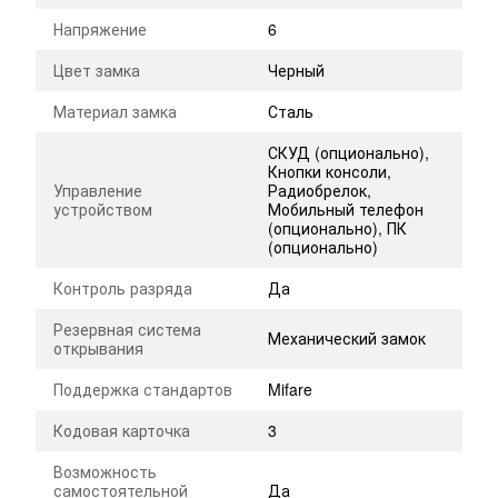
Напряжение
6
Цвет замка
Черный
Материал замка
Сталь
СКУД (опционально),
Кнопки консоли,
Управление
Радиобрелок,
устройством
Мобильный телефон
(опционально), ПК
(опционально)
Контроль разряда
Да
Резервная система
Механический замок
открывания
Поддержка стандартов
Mifare
Кодовая карточка
3
Возможность
самостоятельной
Да