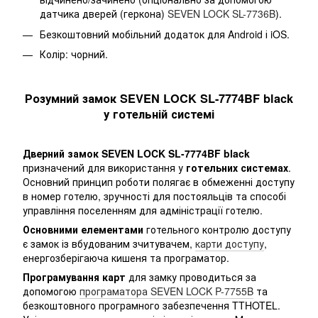
датчика дверей (геркона)
SEVEN LOCK SL-7736B
).
Безкоштовний мобільний додаток для Android і iOS.
Колір: чорний.
Розумний замок SEVEN LOCK SL-7774BF black
у готельній системі
Дверний замок SEVEN LOCK SL-7774BF black
призначений для використання у
готельних системах
.
Основний принцип роботи полягає в обмеженні доступу
в номер готелю, зручності для постояльців та способі
управління поселенням для адміністрації готелю.
Основними елементами
готельного контролю доступу
є замок із вбудованим зчитувачем,
карти доступу
,
енергозберігаюча кишеня та програматор.
Програмування карт
для замку проводиться за
допомогою
програматора SEVEN LOCK P-7755B
та
безкоштовного програмного забезпечення TTHOTEL.