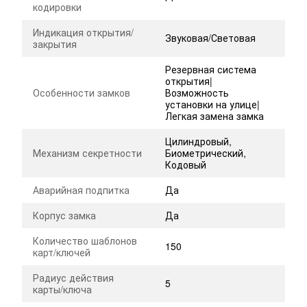
кодировки
Индикация открытия/
Звуковая/Световая
закрытия
Резервная система
открытия|
Особенности замков
Возможность
установки на улице|
Легкая замена замка
Цилиндровый,
Механизм секретности
Биометрический,
Кодовый
Аварийная подпитка
Да
Корпус замка
Да
Количество шаблонов
150
карт/ключей
Радиус действия
5
карты/ключа