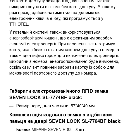
Усі карти доступу захищені від копіювання. Можна
використовувати в готелі без карт доступу. У такому
разі прохід здійснюватиметься за допомогою
електронних ключів e Key, які програмуються у
TTHOTEL.
У готельній системі також використовуються
енергозберігаючі кишені
, що є ефективним засобом
економії електроенергії. При поселенні гість отримує
карту, яка є безконтактним ключем доступу в номер, а
також ідентифікатором для включення електроенергії.
Виходячи з номера, енергоспоживання буде вимкнено,
оскільки клієнт повинен забрати картку із собою для
можливості повторного доступу до номера.
Габарити електромеханічного RFID замка
SEVEN LOCK SL-7774BF black:
Розмір передньої частини: 57*40*40 мм.
Комплектація кодового замка з відбитком
пальця на двері SEVEN LOCK SL-7764BF black:
Брелок
MIFARE SEVEN R-82
- 3 шт.