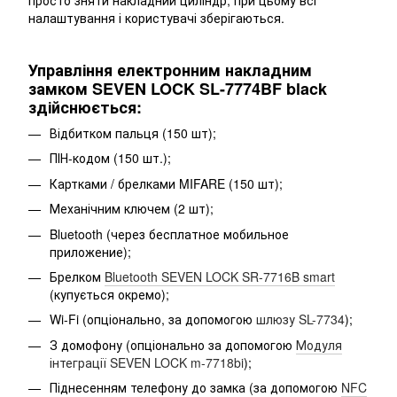
просто зняти накладний циліндр, при цьому всі
налаштування і користувачі зберігаються.
Управління електронним накладним
замком SEVEN LOCK SL-7774BF black
здійснюється:
Відбитком пальця (150 шт);
ПІН-кодом (150 шт.);
Картками / брелками MIFARE (150 шт);
Механічним ключем (2 шт);
Bluetooth (через бесплатное мобильное
приложение);
Брелком
Bluetooth SEVEN LOCK SR-7716B smart
(купується окремо);
Wi-Fi (опціонально, за допомогою
шлюзу SL-7734
);
З домофону (опціонально за допомогою
Модуля
інтеграції SEVEN LOCK m-7718bi
);
Піднесенням телефону до замка (за допомогою
NFC