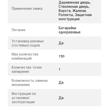
Деревянная дверь,
Стеклянная дверь,
Применение замка
Ворота, Жалюзи,
Роллеты‎, Защитная
конструкция
Батарейки
Питание
одноразовые
Установка разовых
Да
(гостевых) кодов
Маx количество
150
комбинаций
Количество точек
1
запирания
Возможность замены
Да
механизма
Инструкция по
установке/
Да
эксплуатации