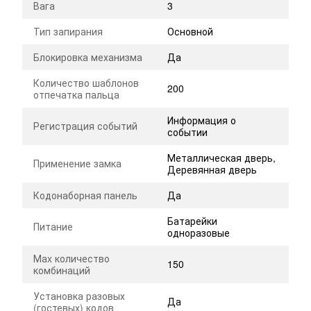
Вага
3
Тип запирания
Основной
Блокировка механизма
Да
Количество шаблонов
200
отпечатка пальца
Информация о
Регистрация событий
событии
Металлическая дверь,
Применение замка
Деревянная дверь
Кодонаборная панель
Да
Батарейки
Питание
одноразовые
Маx количество
150
комбинаций
Установка разовых
Да
(гостевых) кодов