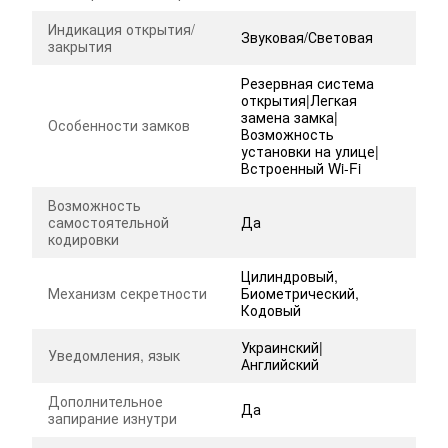
Индикация открытия/
Звуковая/Световая
закрытия
Резервная система
открытия|Легкая
замена замка|
Особенности замков
Возможность
установки на улице|
Встроенный Wi-Fi
Возможность
самостоятельной
Да
кодировки
Цилиндровый,
Механизм секретности
Биометрический,
Кодовый
Украинский|
Уведомления, язык
Английский
Дополнительное
Да
запирание изнутри