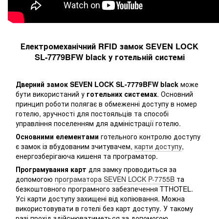
Електромеханічний RFID замок SEVEN LOCK
SL-7779BFW black у готельній системі
Дверний замок SEVEN LOCK SL-7779BFW black
може
бути використаний у
готельних системах
. Основний
принцип роботи полягає в обмеженні доступу в номер
готелю, зручності для постояльців та способі
управління поселенням для адміністрації готелю.
Основними елементами
готельного контролю доступу
є замок із вбудованим зчитувачем,
карти доступу
,
енергозберігаюча кишеня та програматор.
Програмування карт
для замку проводиться за
допомогою
програматора SEVEN LOCK P-7755B
та
безкоштовного програмного забезпечення TTHOTEL.
Усі карти доступу захищені від копіювання. Можна
використовувати в готелі без карт доступу. У такому
разі прохід здійснюватиметься за допомогою