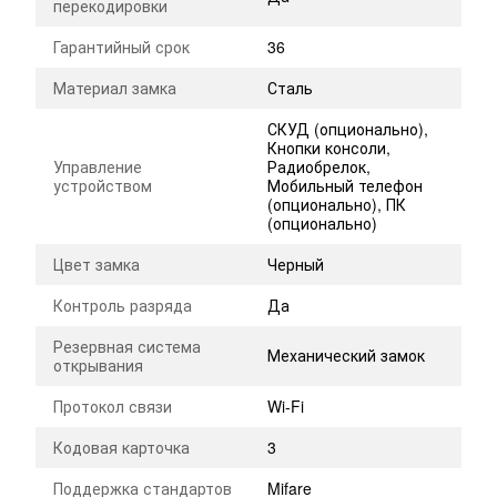
перекодировки
Гарантийный срок
36
Материал замка
Сталь
СКУД (опционально),
Кнопки консоли,
Управление
Радиобрелок,
устройством
Мобильный телефон
(опционально), ПК
(опционально)
Цвет замка
Черный
Контроль разряда
Да
Резервная система
Механический замок
открывания
Протокол связи
Wi-Fi
Кодовая карточка
3
Поддержка стандартов
Mifare