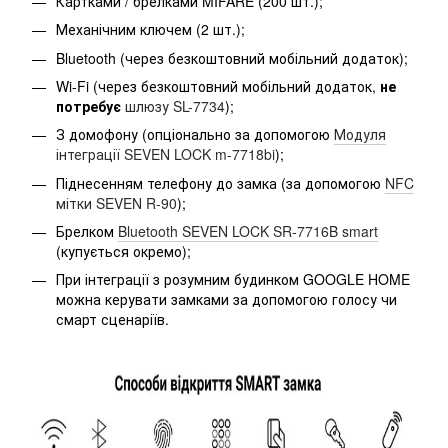
Картками / брелками MIFARE (200 шт.);
Механічним ключем (2 шт.);
Bluetooth (через безкоштовний мобільний додаток);
Wi-Fi (через безкоштовний мобільний додаток,
не
потребує
шлюзу SL-7734
);
З домофону (опціонально за допомогою
Модуля
інтеграції SEVEN LOCK m-7718bi
);
Піднесенням телефону до замка (за допомогою
NFC
мітки SEVEN R-90
);
Брелком
Bluetooth SEVEN LOCK SR-7716B smart
(купується окремо);
При інтеграції з розумним будинком GOOGLE HOME
можна керувати замками за допомогою голосу чи
смарт сценаріїв.