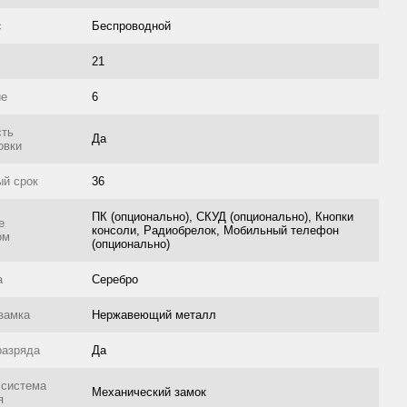
с
Беспроводной
21
ие
6
сть
Да
овки
ый срок
36
ПК (опционально), СКУД (опционально), Кнопки
е
консоли, Радиобрелок, Мобильный телефон
ом
(опционально)
а
Серебро
замка
Нержавеющий металл
разряда
Да
 система
Механический замок
я