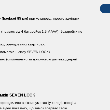
у
(backset 85 мм)
при установці, просто замінити
 (працює від 4 батарейок 1.5 V AАA). Батарейки не
елах, орендованих квартирах.
 допомогою
шлюзу SEVEN LOCK
).
нено (опціонально за допомогою датчика дверей
амків SEVEN LOCK
водилися в різних умовах (у холоді, спеці, а
а відео показано, що замок зберігає свою