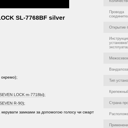
Количеств
Провода
соедините
OCK SL-7768BF silver
Открытие 
Инструкци
установке/
эксплуата
Межосевое
Вандалоз
 окремо);
Тип устан
Крепежный
ї SEVEN LOCK m-7718bi
);
Страна пр
 SEVEN R-90
);
керувати замками за допомогою голосу чи смарт
Располож
Применен