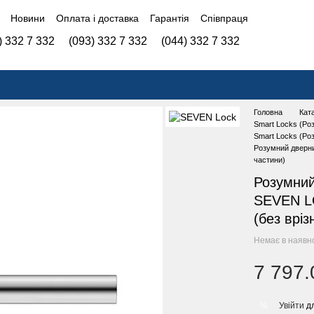
Новини
Оплата і доставка
Гарантія
Співпраця
) 332 7 332
(093) 332 7 332
(044) 332 7 332
Головна
Кат
Smart Locks (Роз
Smart Locks (Роз
Розумний дверни
частини)
Розумний
SEVEN LO
(без вріз
Немає в наявн
7 797.
Увійти
дл
%