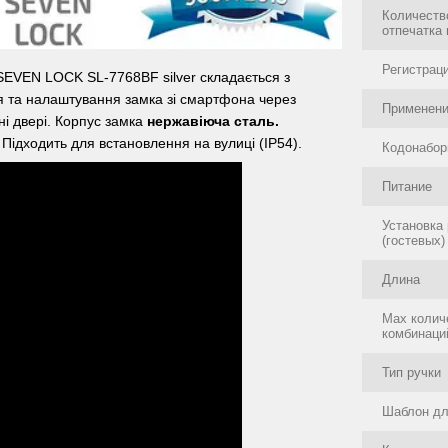
Количеств
отпечатка
Регистрац
SEVEN LOCK SL-7768BF silver складається з
ня та налаштування замка зі смартфона через
Применени
тні двері. Корпус замка
нержавіюча сталь.
 Підходить для встановлення на вулиці (IP54).
Кодонабор
Питание
Установка
(гостевых)
Длина
Маx колич
комбинаци
Тип ручки
Шаблон дл