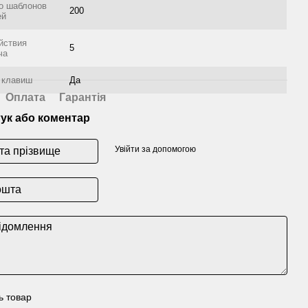
о шаблонов
200
ей
йствия
5
ча
 клавиш
Да
Оплата
Гарантія
гук або коментар
Увійти за допомогою
ь товар