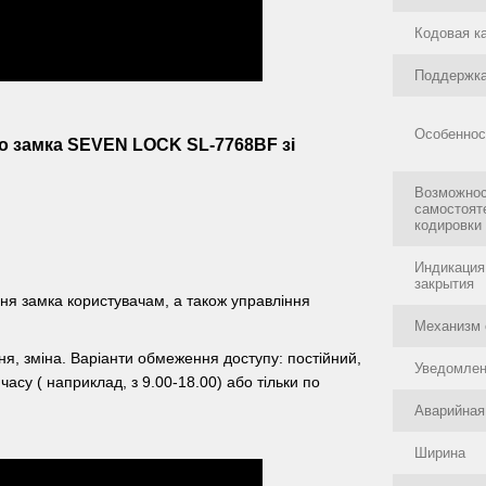
Кодовая к
Поддержка
Особеннос
о замка SEVEN LOCK SL-7768BF зі
Возможно
самостоят
кодировки
Индикация
закрытия
ня замка користувачам, а також управління
Механизм 
ня, зміна. Варіанти обмеження доступу: постійний,
Уведомлен
асу ( наприклад, з 9.00-18.00) або тільки по
Аварийная
Ширина