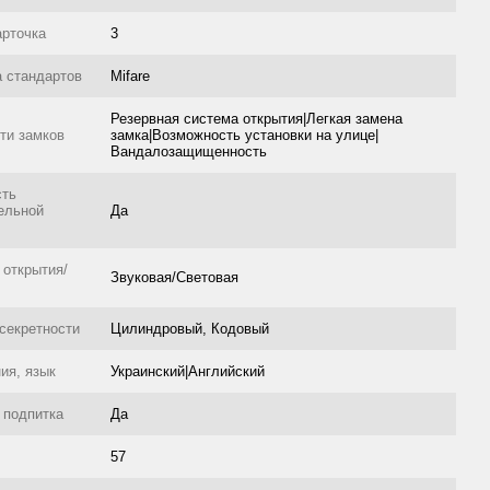
арточка
3
 стандартов
Mifare
Резервная система открытия|Легкая замена
ти замков
замка|Возможность установки на улице|
Вандалозащищенность
сть
ельной
Да
 открытия/
Звуковая/Световая
секретности
Цилиндровый, Кодовый
ия, язык
Украинский|Английский
 подпитка
Да
57