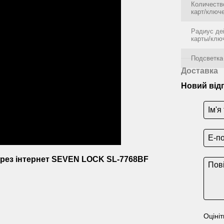
Количеств
карт/ключ
Радиус де
карты/клю
Подсветка
Доставка
Новий від
ерез інтернет SEVEN LOCK SL-7768BF
Оцініт