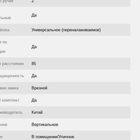
о ручек
2
Да
льные
блока
Универсальное (переналаживаемое)
я по
Да
ции
 расстояние
85
ащищенность
Да
овки замка
Врезной
 комплект
Да
оизводитель
Китай
ение
Вертикальное
ие
В помещении/Уличное