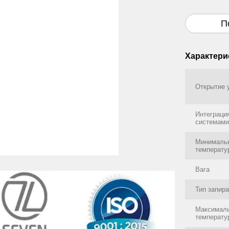
П
Характери
Открытие 
Интеграци
системами
Минимальн
температу
Вага
Тип запир
Максималь
температу