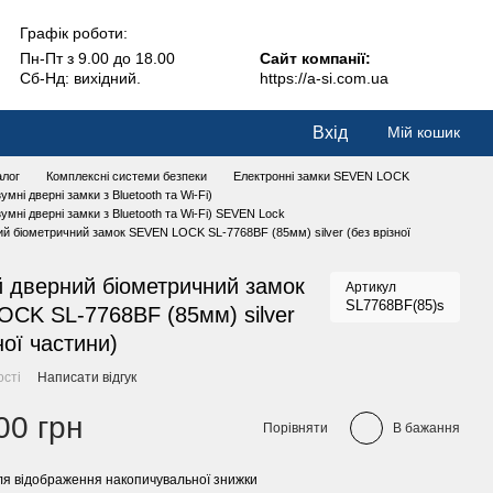
Графік роботи:
Пн-Пт з 9.00 до 18.00
Сайт компанії:
Сб-Нд: вихідний.
https://a-si.com.ua
Вхід
Мій кошик
алог
Комплексні системи безпеки
Електронні замки SEVEN LOCK
умні дверні замки з Bluetooth та Wi-Fi)
умні дверні замки з Bluetooth та Wi-Fi) SEVEN Lock
й біометричний замок SEVEN LOCK SL-7768BF (85мм) silver (без врізної
 дверний біометричний замок
Артикул
SL7768BF(85)s
CK SL-7768BF (85мм) silver
ної частини)
ості
Написати відгук
00 грн
Порівняти
В бажання
я відображення накопичувальної знижки