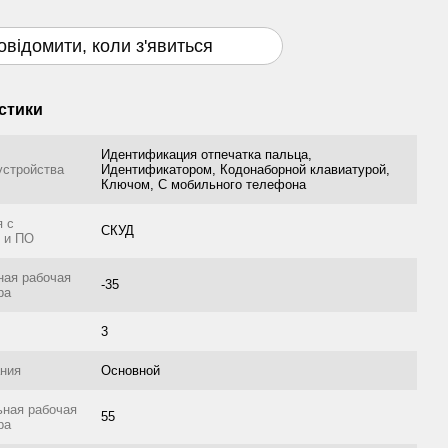
овідомити, коли з'явиться
стики
Идентификация отпечатка пальца,
устройства
Идентификатором, Кодонаборной клавиатурой,
Ключом, С мобильного телефона
я с
СКУД
 и ПО
ая рабочая
-35
ра
3
ания
Основной
ная рабочая
55
ра