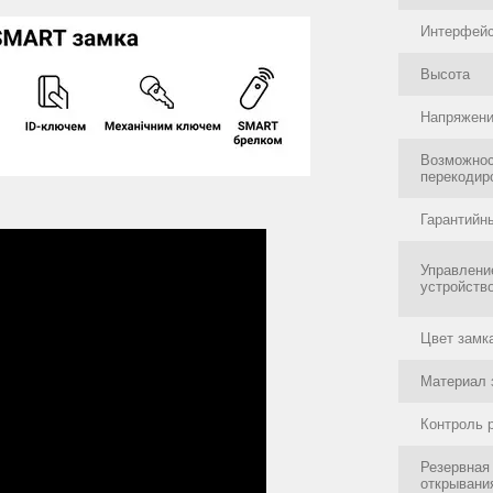
Интерфей
Высота
Напряжен
Возможно
перекодир
Гарантийн
Управлени
устройств
Цвет замк
Материал 
Контроль 
Резервная
открывани