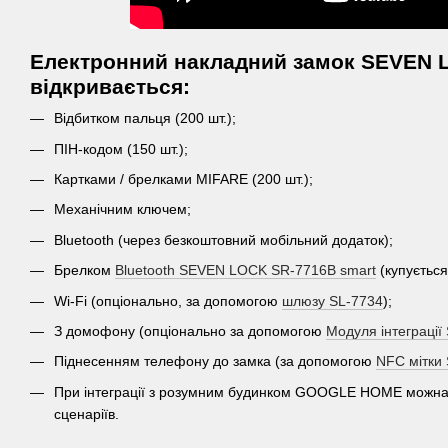
Електронний накладний замок SEVEN L
відкривається:
Відбитком пальця (200 шт.);
ПІН-кодом (150 шт.);
Картками / брелками MIFARE (200 шт.);
Механічним ключем;
Bluetooth (через безкоштовний мобільний додаток);
Брелком
Bluetooth SEVEN LOCK SR-7716B smart
(купується
Wi-Fi (опціонально, за допомогою
шлюзу SL-7734
);
З домофону (опціонально за допомогою
Модуля інтеграці
Піднесенням телефону до замка (за допомогою
NFC мітки
При інтеграції з розумним будинком GOOGLE HOME можна 
сценаріїв.