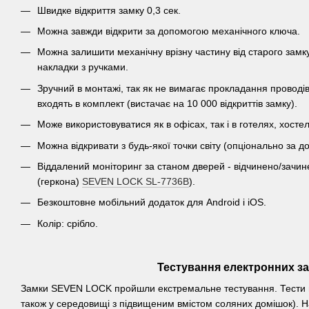
Швидке відкриття замку 0,3 сек.
Можна завжди відкрити за допомогою механічного ключа.
Можна залишити механічну врізну частину від старого замк
накладки з ручками.
Зручний в монтажі, так як не вимагає прокладання проводів
входять в комплект (вистачає на 10 000 відкриттів замку).
Може використовуватися як в офісах, так і в готелях, хост
Можна відкривати з будь-якої точки світу (опціонально за
Віддалений моніторинг за станом дверей - відчинено/зачи
(геркона)
SEVEN LOCK SL-7736B
).
Безкоштовне мобільний додаток для Android і iOS.
Колір: срібло.
Тестування електронних з
Замки SEVEN LOCK пройшли екстремальне тестування. Тести про
також у середовищі з підвищеним вмістом соляних домішок). Н