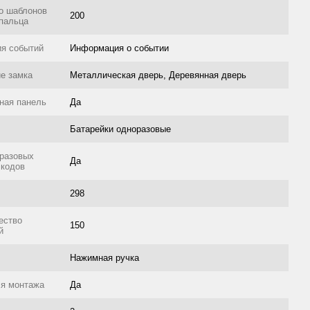
о шаблонов
200
 пальца
ия событий
Информация о событии
е замка
Металлическая дверь, Деревянная дверь
ная панель
Да
Батарейки одноразовые
 разовых
Да
 кодов
298
ество
150
й
Нажимная ручка
я монтажа
Да