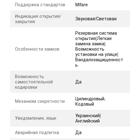
Поддержка стандартов
Mifare
Индикация открытия/
Звуковая/Световая
закрытия
Резервная система
открытия|Легкая
замена замка|
Особенности замков
Возможность
установки на улице|
Вандалозащищенност
ь
Возможность
самостоятельной
Да
кодировки
Цилиндровый,
Механизм секретности
Кодовый
Украинский|
Уведомления, язык
Английский
Аварийная подпитка
Да