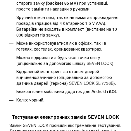
старого замку
(backset 85 мм)
при установці,
просто замінити накладки з ручками.
Зручний в монтажі, так як не вимагає прокладання
проводів (працює від 4 батарейок 1.5 V AАA).
Батарейки не входять в комплект (вистачає на 10
000 відкриттів замку).
Може використовуватися як в офісах, так і в
готелях, хостелах, орендованих квартирах.
Можна відкривати з будь-якої точки світу
(опціонально за допомогою
шлюзу SEVEN LOCK
).
Віддалений моніторинг за станом дверей -
відчинено/зачинено (опціонально за допомогою
датчика дверей (геркона)
SEVEN LOCK SL-7736B
).
Безкоштовне мобільний додаток для Android і iOS.
Колір: чорний.
Тестування електронних замків SEVEN LOCK
Замки SEVEN LOCK пройшли екстремальне тестування.
Тести проводилися в різних умовах (у холоді, спеці, а