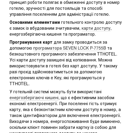
принцип роботи полягає в обмеженні доступу в номер
готелю, зручності для постояльців та способі
управління поселенням для адміністрації готелю.
Основними елементами
готельного контролю доступу
є замок із вбудованим зчитувачем,
карти доступу
,
енергозберігаюча кишеня та програматор.
Програмування карт
для замку проводиться за
допомогою
програматора SEVEN LOCK P-7755B
та
безкоштовного програмного забезпечення TTHOTEL.
Усі карти доступу захищені від копіювання. Можна
використовувати в готелі без карт доступу. У такому
разі прохід здійснюватиметься за допомогою
електронних ключів e Key, які програмуються у
TTHOTEL.
У готельній системі можуть бути використані
енергозберігаючі кишені
, що є ефективним засобом
економії електроенергії. При поселенні гість отримує
карту, яка є безконтактним ключем доступу в номер, а
також ідентифікатором для включення електроенергії.
Виходячи з номера, енергоспоживання буде вимкнено,
оскільки клієнт повинен забрати картку із собою для
можливості повторного доступу до номера.