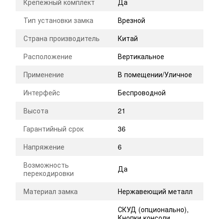
Крепежный комплект
Да
Тип установки замка
Врезной
Страна производитель
Китай
Расположение
Вертикальное
Применение
В помещении/Уличное
Интерфейс
Беспроводной
Высота
21
Гарантийный срок
36
Напряжение
6
Возможность
Да
перекодировки
Материал замка
Нержавеющий металл
СКУД (опционально),
Кнопки консоли,