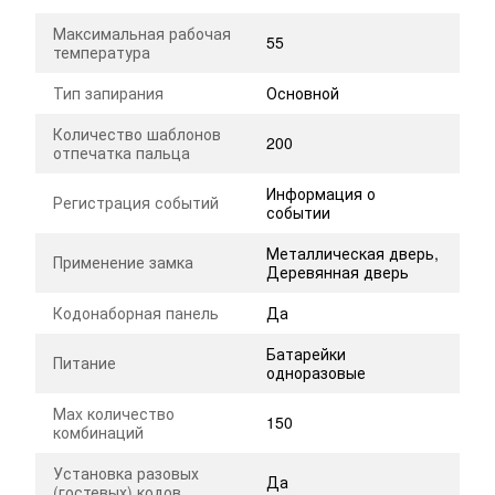
Максимальная рабочая
55
температура
Тип запирания
Основной
Количество шаблонов
200
отпечатка пальца
Информация о
Регистрация событий
событии
Металлическая дверь,
Применение замка
Деревянная дверь
Кодонаборная панель
Да
Батарейки
Питание
одноразовые
Маx количество
150
комбинаций
Установка разовых
Да
(гостевых) кодов