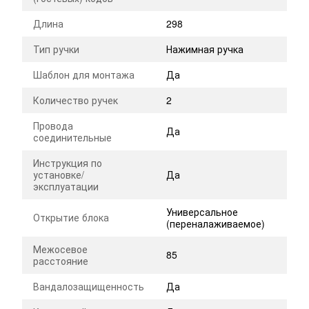
Длина
298
Тип ручки
Нажимная ручка
Шаблон для монтажа
Да
Количество ручек
2
Провода
Да
соединительные
Инструкция по
установке/
Да
эксплуатации
Универсальное
Открытие блока
(переналаживаемое)
Межосевое
85
расстояние
Вандалозащищенность
Да