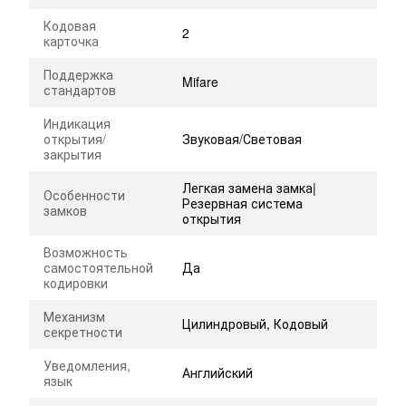
Кодовая
2
карточка
Поддержка
Mifare
стандартов
Индикация
открытия/
Звуковая/Световая
закрытия
Легкая замена замка|
Особенности
Резервная система
замков
открытия
Возможность
самостоятельной
Да
кодировки
Механизм
Цилиндровый, Кодовый
секретности
Уведомления,
Английский
язык