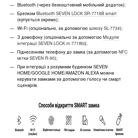
Bluetooth (через безкоштовний мобільний додаток);
Брелком
Bluetooth SEVEN LOCK SR-7716B smart
(купується окремо);
Wi-Fi (опціонально, за допомогою
шлюзу SL-7734
);
З домофону (опціонально за допомогою
Модуля
інтеграції SEVEN LOCK m-7718bi
);
Піднесенням телефону до замка (за допомогою
NFC
мітки SEVEN R-90
);
При інтеграції з розумним будинком SEVEN
HOME/GOOGLE HOME/AMAZON ALEXA можна
керувати замками за допомогою голосу чи смарт
сценаріїв.