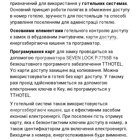
призначений для використання у
готельних системах
.
Основний принцип роботи полягає в обмеженні доступу
в номер готелю, зручності для постояльців та способі
управління поселенням для адміністрації готелю.
Основними елементами
готельного контролю доступу
є замок із вбудованим зчитувачем,
карти доступу
,
енергозберігаюча кишеня та програматор.
Програмування карт
для замку проводиться за
допомогою
програматора SEVEN LOCK P-7755B
та
безкоштовного програмного забезпечення TTHOTEL.
Усі карти доступу захищені від копіювання. Можна
використовувати в готелі без карт доступу. У такому
разі прохід здійснюватиметься за допомогою
електронних ключів e Key, які програмуються у
TTHOTEL.
У готельній системі також використовуються
енергозберігаючі кишені
, що є ефективним засобом
економії електроенергії. При поселенні гість отримує
карту, яка є безконтактним ключем доступу в номер, а
також ідентифікатором для включення електроенергії.
Виходячи з номера, енергоспоживання буде вимкнено,