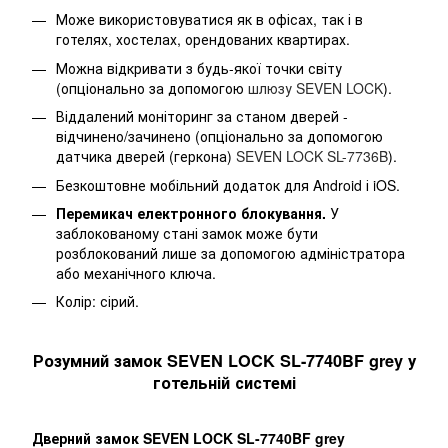
Може використовуватися як в офісах, так і в
готелях, хостелах, орендованих квартирах.
Можна відкривати з будь-якої точки світу
(опціонально за допомогою
шлюзу SEVEN LOCK
).
Віддалений моніторинг за станом дверей -
відчинено/зачинено (опціонально за допомогою
датчика дверей (геркона)
SEVEN LOCK SL-7736B
).
Безкоштовне мобільний додаток для Android і iOS.
Перемикач електронного блокування.
У
заблокованому стані замок може бути
розблокований лише за допомогою адміністратора
або механічного ключа.
Колір: сірий.
Розумний замок SEVEN LOCK SL-7740BF grey у
готельній системі
Дверний замок SEVEN LOCK SL-7740BF grey