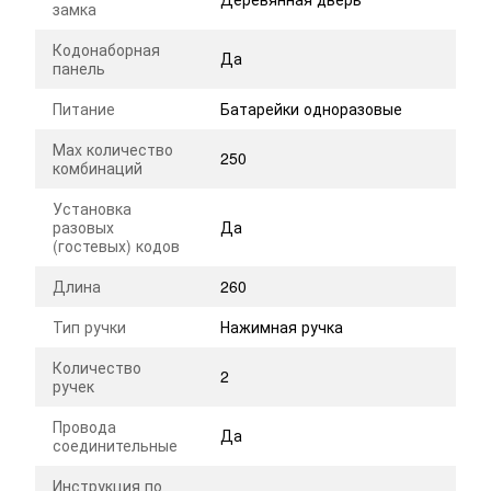
замка
Кодонаборная
Да
панель
Питание
Батарейки одноразовые
Маx количество
250
комбинаций
Установка
разовых
Да
(гостевых) кодов
Длина
260
Тип ручки
Нажимная ручка
Количество
2
ручек
Провода
Да
соединительные
Инструкция по