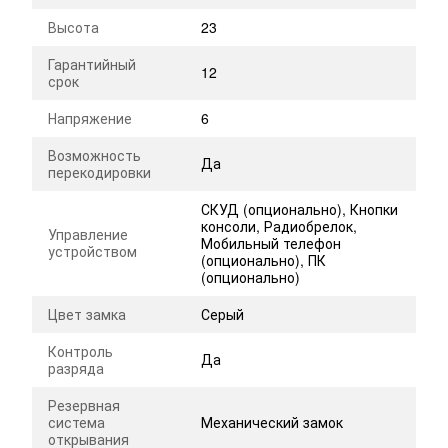
Высота
23
Гарантийный
12
срок
Напряжение
6
Возможность
Да
перекодировки
СКУД (опционально), Кнопки
консоли, Радиобрелок,
Управление
Мобильный телефон
устройством
(опционально), ПК
(опционально)
Цвет замка
Серый
Контроль
Да
разряда
Резервная
система
Механический замок
открывания