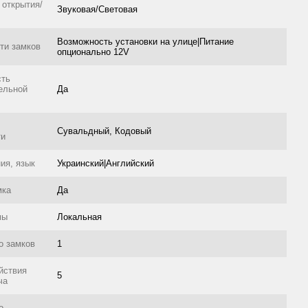
 открытия/
Звуковая/Световая
Возможность установки на улице|Питание
ти замков
опционально 12V
сть
ельной
Да
Сувальдный, Кодовый
ти
ия, язык
Украинский|Английский
мка
Да
мы
Локальная
о замков
1
йствия
5
ча
о