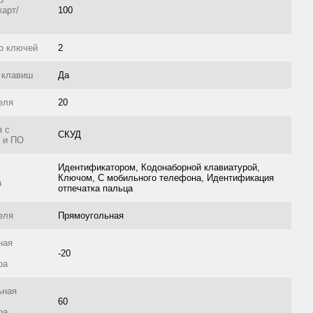
карт/
100
о ключей
2
 клавиш
Да
еля
20
я с
СКУД
 и ПО
Идентификатором, Кодонаборной клавиатурой,
Ключом, С мобильного телефона, Идентификация
а
отпечатка пальца
еля
Прямоугольная
ная
-20
ра
ьная
60
ра