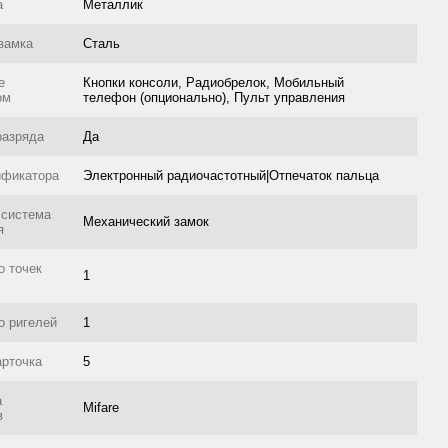
а
Металлик
замка
Сталь
е
Кнопки консоли, Радиобрелок, Мобильный
ом
телефон (опционально), Пульт управления
разряда
Да
ификатора
Электронный радиочастотный|Отпечаток пальца
 система
Механический замок
я
о точек
1
о ригелей
1
арточка
5
а
Mifare
в