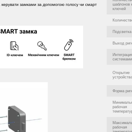
шаблонов 
керувати замками за допомогою голосу чи смарт
ключей
Количеств
Подсветка
Выход риг
Интеграци
системами
Открытие
устройств
Форма риг
Минималь
рабочая
температу
Максимал
рабочая
температу