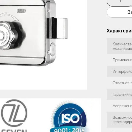
З
Характери
Количеств
механизм
Применен
Интерфей
Ответная 
Гарантийн
Напряжен
Возможно
перекодир