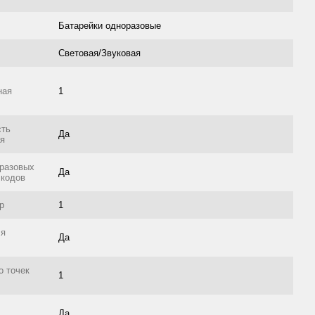
Батарейки одноразовые
Световая/Звуковая
ная
1
сть
Да
ия
 разовых
Да
 кодов
р
1
ля
Да
о точек
1
Да