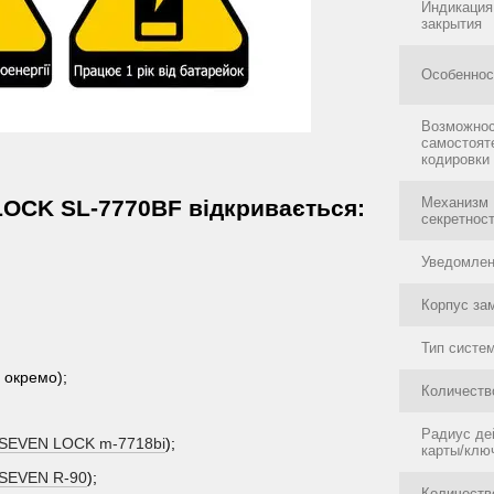
Индикация
закрытия
Особеннос
Возможно
самостоят
кодировки
Механизм
OCK SL-7770BF відкривається:
секретнос
Уведомлен
Корпус за
Тип систе
 окремо);
Количеств
Радиус де
ї SEVEN LOCK m-7718bi
);
карты/клю
 SEVEN R-90
);
Количеств