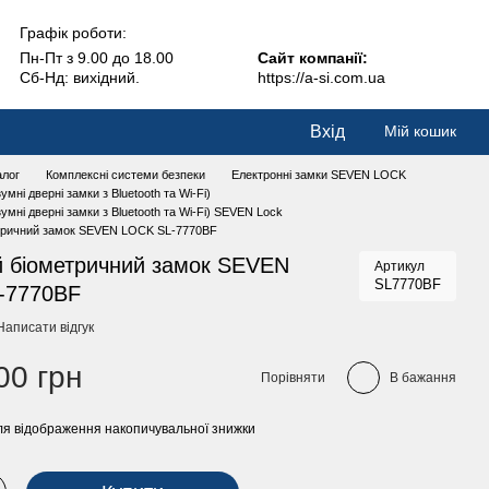
Графік роботи:
Пн-Пт з 9.00 до 18.00
Сайт компанії:
Сб-Нд: вихідний.
https://a-si.com.ua
Вхід
Мій кошик
алог
Комплексні системи безпеки
Електронні замки SEVEN LOCK
умні дверні замки з Bluetooth та Wi-Fi)
умні дверні замки з Bluetooth та Wi-Fi) SEVEN Lock
тричний замок SEVEN LOCK SL-7770BF
 біометричний замок SEVEN
Артикул
SL7770BF
-7770BF
Написати відгук
00 грн
Порівняти
В бажання
я відображення накопичувальної знижки