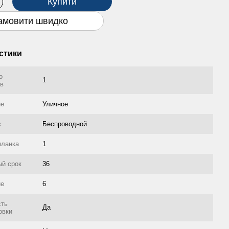
Купити
амовити швидко
стики
о
1
ов
ие
Уличное
с
Беспроводной
планка
1
ый срок
36
ие
6
сть
Да
овки