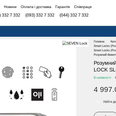
Новини
Оплата і доставка
Гарантія
Співпраця
) 332 7 332
(093) 332 7 332
(044) 332 7 332
Головна
Кат
Smart Locks (Роз
Smart Locks (Роз
Розумний біоме
Розумний
LOCK SL
В наявності
4 997.
Увійти
дл
%