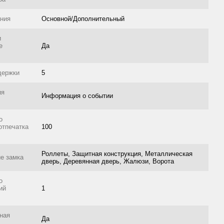
ания
Основной/Дополнительный
и
е
Да
держки
5
ия
Информация о событии
о
отпечатка
100
Роллеты‎, Защитная конструкция, Металлическая
е замка
дверь, Деревянная дверь, Жалюзи, Ворота
о
ий
1
ная
Да