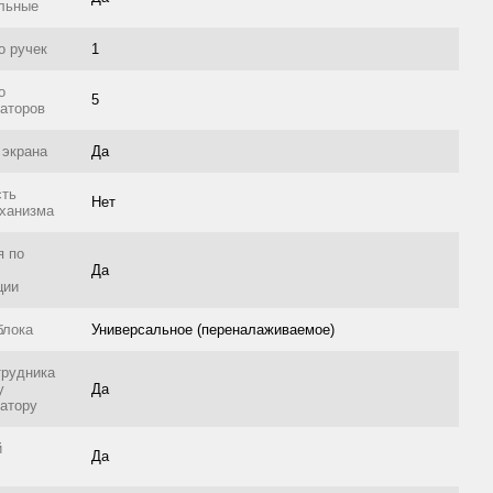
льные
о ручек
1
о
5
аторов
 экрана
Да
сть
Нет
ханизма
я по
Да
ции
блока
Универсальное (переналаживаемое)
трудника
у
Да
атору
й
Да