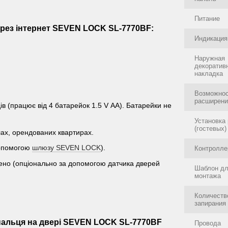
Питание
ерез інтернет SEVEN LOCK SL-7770BF:
Индикация
Наружная
декоратив
накладка
Возможно
расширен
ів (працює від 4 батарейок 1.5 V АА). Батарейки не
Установка
(гостевых)
елах, орендованих квартирах.
 допомогою
шлюзу SEVEN LOCK
).
Контролле
нено (опціонально за допомогою датчика дверей
Шаблон д
монтажа
Количеств
запирания
 пальця на двері SEVEN LOCK SL-7770BF
Провода