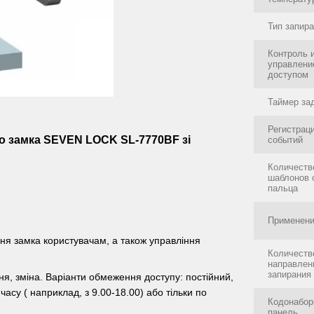
Тип запир
Контроль 
управлени
доступом
Таймер за
Регистрац
о замка SEVEN LOCK SL-7770BF зі
событий
Количеств
шаблонов 
пальца
Применени
ня замка користувачам, а також управління
Количеств
направлен
запирания
ня, зміна. Варіанти обмеження доступу: постійний,
асу ( наприклад, з 9.00-18.00) або тільки по
Кодонабор
панель