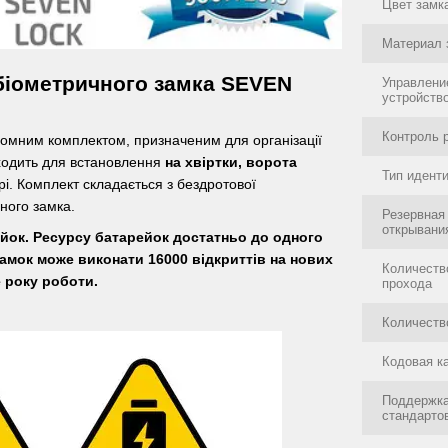
Цвет замк
Материал 
біометричного замка SEVEN
Управлени
устройств
Контроль 
омним комплектом, призначеним для організації
дходить для встановлення
на хвіртки, ворота
Тип идент
ері. Комплект складається з бездротової
ного замка.
Резервная
открывани
ейок. Ресурсу батарейок достатньо до одного
замок може виконати 16000 відкриттів на нових
Количеств
е року роботи.
прохода
Количеств
Кодовая к
Поддержк
стандарто