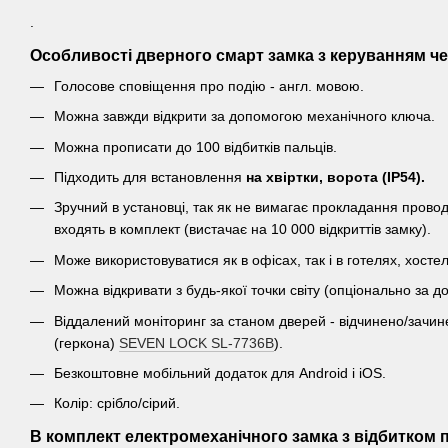
.
Особливості дверного смарт замка з керуванням ч
Голосове сповіщення про подію - англ. мовою.
Можна завжди відкрити за допомогою механічного ключа.
Можна прописати до 100 відбитків пальців.
Підходить для встановлення
на хвіртки, ворота
(IP54).
Зручний в установці, так як не вимагає прокладання провод
входять в комплект (вистачає на 10 000 відкриттів замку).
Може використовуватися як в офісах, так і в готелях, хост
Можна відкривати з будь-якої точки світу (опціонально за
Віддалений моніторинг за станом дверей - відчинено/зачи
(геркона)
SEVEN LOCK SL-7736B
).
Безкоштовне мобільний додаток для Android і iOS.
Колір: срібло/сірий.
В комплект електромеханічного замка з відбитком