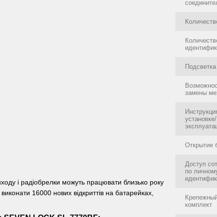
соедините
Количеств
Количеств
идентифик
Подсветка
Возможно
замены ме
Инструкци
установке/
эксплуата
Открытие 
Доступ со
по личном
идентифик
ходу і радіобрелки можуть працювати близько року
 виконати 16000 нових відкриттів на батарейках,
Крепежны
комплект