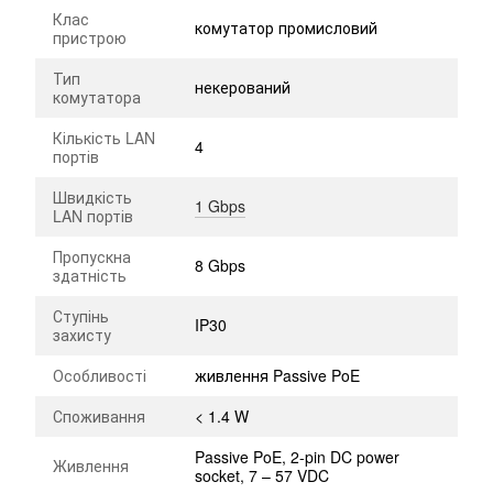
Клас
комутатор промисловий
пристрою
Тип
некерований
комутатора
Кількість LAN
4
портів
Швидкість
1 Gbps
LAN портів
Пропускна
8 Gbps
здатність
Ступінь
IP30
захисту
Особливості
живлення Passive PoE
Споживання
< 1.4 W
Passive PoE, 2-pin DC power
Живлення
socket, 7 – 57 VDC