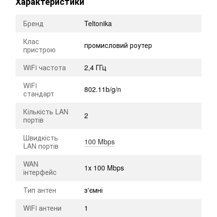
Характеристики
Бренд
Teltonika
Клас
промисловий роутер
пристрою
WiFi частота
2,4 ГГц
WiFi
802.11b/g/n
стандарт
Кількість LAN
2
портів
Швидкість
100 Mbps
LAN портів
WAN
1х 100 Mbps
інтерфейс
Тип антен
з'ємні
WiFi антени
1