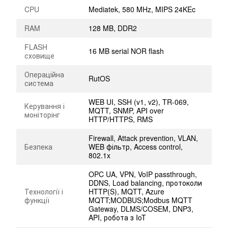
CPU
Mediatek, 580 MHz, MIPS 24KEc
RAM
128 MB, DDR2
FLASH
16 MB serial NOR flash
сховище
Операційна
RutOS
система
WEB UI, SSH (v1, v2), TR-069,
Керування і
MQTT, SNMP, API over
моніторінг
HTTP/HTTPS, RMS
Firewall, Attack prevention, VLAN,
Безпека
WEB фільтр, Access control,
802.1x
OPC UA, VPN, VoIP passthrough,
DDNS, Load balancing, протоколи
Технології і
HTTP(S), MQTT, Azure
функції
MQTT;MODBUS;Modbus MQTT
Gateway, DLMS/COSEM, DNP3,
API, робота з IoT