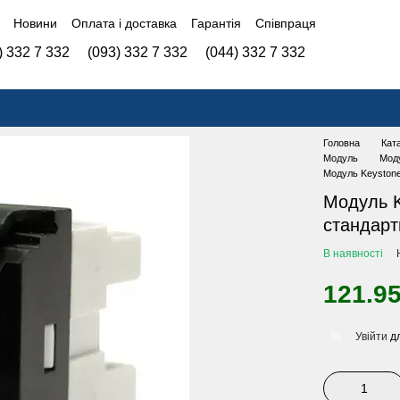
Новини
Оплата і доставка
Гарантія
Співпраця
) 332 7 332
(093) 332 7 332
(044) 332 7 332
Головна
Кат
Модуль
Мод
Модуль Keystone
Модуль K
стандарт
В наявності
121.95
Увійти
дл
%