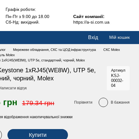
Графік роботи:
Пн-Пт з 9.00 до 18.00
Сайт компанії:
Сб-Нд: вихідний.
https://a-si.com.ua
Вхід
Мій кошик
алог
Мережеве обладнання, СКС та ЦОД інфраструктура
СКС Molex
уль Molex
 1xRJ45(WE8W), UTP 5е, стандартний, чорний, Molex
eystone 1xRJ45(WE8W), UTP 5е,
Артикул
KSJ-
ний, чорний, Molex
00032-
04
Написати відгук
 грн
179.34 грн
Порівняти
В бажання
я відображення накопичувальної знижки
Купити