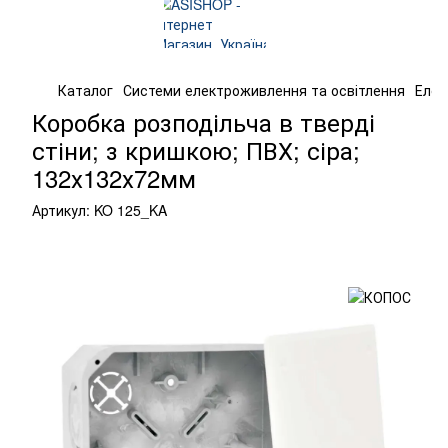
Каталог
Системи електроживлення та освітлення
Елек
Коробка розподільча в тверді
стіни; з кришкою; ПВХ; сіра;
132х132х72мм
Артикул:
KO 125_KA