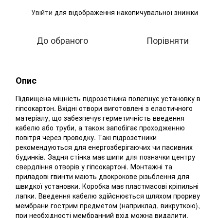
Увійти
для відображення накопичувальної знижки
%
До обраного
Порівняти
Опис
Підвищена міцність підрозетника полегшує установку в
гіпсокартон. Вхідні отвори виготовлені з еластичного
матеріалу, що забезпечує герметичність введення
кабелю або труби, а також запобігає проходженню
повітря через проводку. Такі підрозетники
рекомендуються для енергозберігаючих чи пасивних
будинків. Задня стінка має шипи для позначки центру
свердління отворів у гіпсокартоні. Монтажні та
приладові гвинти мають двокрокове різьблення для
швидкої установки. Коробка має пластмасові кріпильні
лапки. Введення кабелю здійснюється шляхом прориву
мембрани гострим предметом (наприклад, викруткою),
при необхідності мембранний вхід можна видалити.