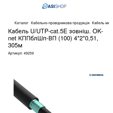
Каталог
Кабельно-провідникова продукція
Кабель мер
Кабель U/UTP-cat.5E зовніш. OK-
net КППблШп-ВП (100) 4*2*0,51,
305м
Артикул:
49259