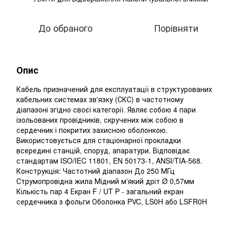
До обраного
Порівняти
Опис
Кабель призначений для експлуатації в структурованих
кабельних системах зв'язку (СКС) в частотному
діапазоні згідно своєї категорії. Являє собою 4 пари
ізольованих провідників, скручених між собою в
сердечник і покритих захисною оболонкою.
Використовується для стаціонарної прокладки
всередині станцій, споруд, апаратури. Відповідає
стандартам ISO/IEC 11801, EN 50173-1, ANSI/TIA-568.
Конструкція: Частотний діапазон До 250 МГц
Струмопровідна жила Мідний м'який дріт Ø 0,57мм
Кількість пар 4 Екран F / UT P - загальний екран
сердечника з фольги Оболонка PVC, LS0H або LSFR0H