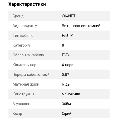
Характеристики
Бренд
OK-NET
Вид продукту
Вита пара системний
Тип кабелю
F/UTP
Категорія
6
Оболонка кабелю
PVC
Кількість пар
4 пари
Переріз кабелю, мм²
0.57
Матеріал жили
мідь
Конструкція
моножила
В упаковці
305м
Колір
Сірий