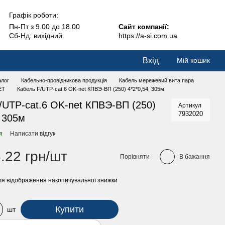
Графік роботи:
Пн-Пт з 9.00 до 18.00
Сайт компанії:
Сб-Нд: вихідний.
https://a-si.com.ua
Вхід
Мій кошик
алог
Кабельно-провідникова продукція
Кабель мережевий вита пара
ET
Кабель F/UTP-cat.6 OK-net КПВЭ-ВП (250) 4*2*0,54, 305м
/UTP-cat.6 OK-net КПВЭ-ВП (250)
Артикул
7932020
, 305м
я
Написати відгук
.22 грн/шт
Порівняти
В бажання
я відображення накопичувальної знижки
Купити
шт