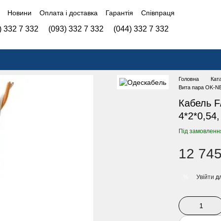
Новини
Оплата і доставка
Гарантія
Співпраця
) 332 7 332
(093) 332 7 332
(044) 332 7 332
Головна
Кат
Вита пара OK-N
Кабель F
4*2*0,54
Під замовленн
12 745
Увійти
дл
%