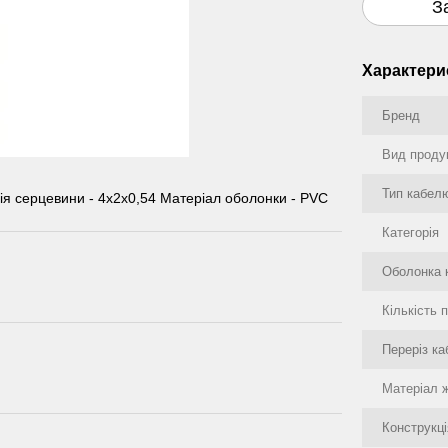
З
Характери
Бренд
Вид проду
Тип кабел
ція серцевини - 4х2х0,54 Матеріал оболонки - PVC
Категорія
Оболонка 
Кількість 
Переріз к
Матеріал 
Конструкці