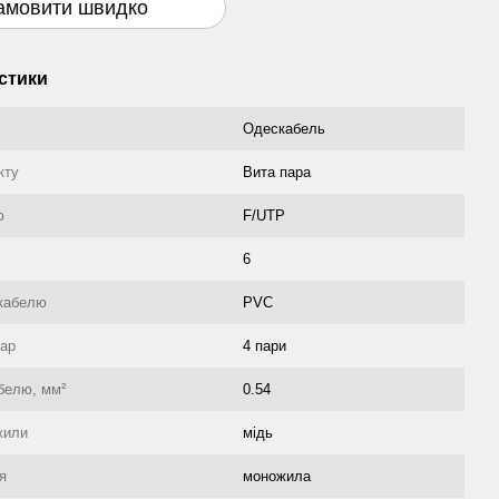
амовити швидко
стики
Одескабель
кту
Вита пара
ю
F/UTP
6
кабелю
PVC
пар
4 пари
абелю, мм²
0.54
жили
мідь
я
моножила