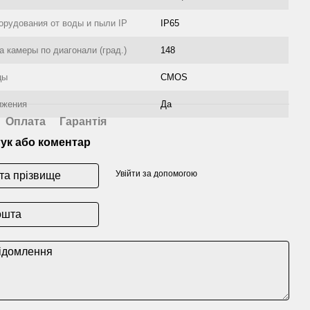
орудования от воды и пыли IP
IP65
а камеры по диагонали (град.)
148
цы
CMOS
ижения
Да
Оплата
Гарантія
гук або коментар
Увійти за допомогою