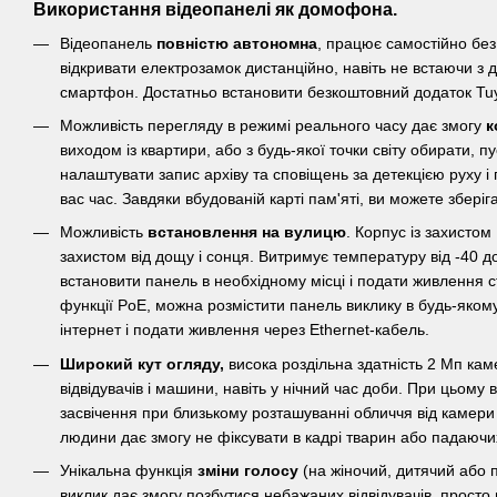
Використання відеопанелі як домофона.
Відеопанель
повністю автономна
, працює самостійно без
відкривати електрозамок дистанційно, навіть не встаючи з 
смартфон. Достатньо встановити безкоштовний додаток Tu
Можливість перегляду в режимі реального часу дає змогу
к
виходом із квартири, або з будь-якої точки світу обирати, п
налаштувати запис архіву та сповіщень за детекцією руху і
вас час. Завдяки вбудованій карті пам'яті, ви можете збері
Можливість
встановлення на вулицю
. Корпус із захисто
захистом від дощу і сонця. Витримує температуру від -40 до
встановити панель в необхідному місці і подати живлення 
функції PoE, можна розмістити панель виклику в будь-якому 
інтернет і подати живлення через Ethernet-кабель.
Широкий кут огляду,
висока роздільна здатність 2 Мп каме
відвідувачів і машини, навіть у нічний час доби. При цьому
засвічення при близькому розташуванні обличчя від камери
людини дає змогу не фіксувати в кадрі тварин або падаючих
Унікальна функція
зміни голосу
(на жіночий, дитячий або п
виклик дає змогу позбутися небажаних відвідувачів, просто