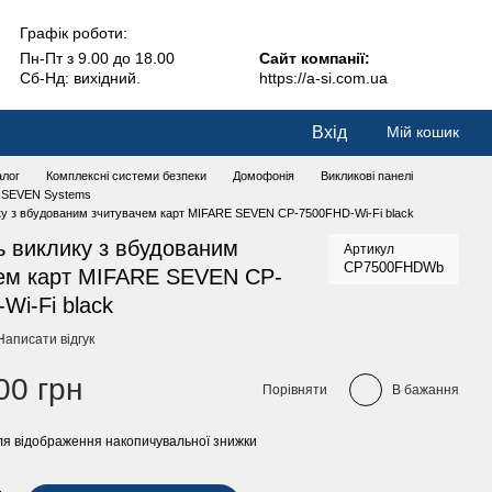
Графік роботи:
Пн-Пт з 9.00 до 18.00
Сайт компанії:
Сб-Нд: вихідний.
https://a-si.com.ua
Вхід
Мій кошик
алог
Комплексні системи безпеки
Домофонія
Викликові панелі
і SEVEN Systems
ку з вбудованим зчитувачем карт MIFARE SEVEN CP-7500FHD-Wi-Fi black
ь виклику з вбудованим
Артикул
CP7500FHDWb
чем карт MIFARE SEVEN CP-
Wi-Fi black
Написати відгук
00 грн
Порівняти
В бажання
я відображення накопичувальної знижки