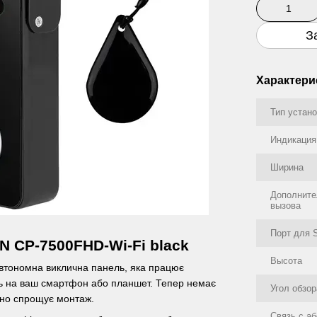
З
Характери
Тип устан
Индикация
Ширина
Дополните
вызова
Порт для 
N CP-7500FHD-Wi-Fi black
Высота
автономна виклична панель, яка працює
ять на ваш смартфон або планшет. Тепер немає
Угол обзо
чно спрощує монтаж.
Связь с а