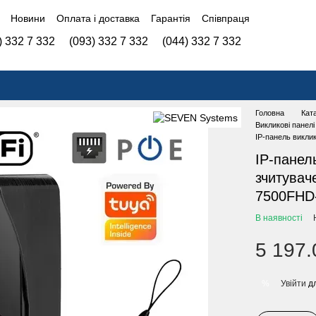
Новини
Оплата і доставка
Гарантія
Співпраця
) 332 7 332
(093) 332 7 332
(044) 332 7 332
Головна
Кат
Викликові панел
IP-панель викли
IP-панел
зчитува
7500FHD-
В наявності
5 197.
Увійти
дл
%