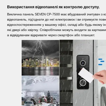
Використання відеопанелі як контролю доступу.
Виклична панель SEVEN CP-7500 має вбудований зчитувач з к
відеопанель, під'єднати до неї електрозмок і ви отримуєте пов
відеоспостереженням у вашому офісі, складі або будь-якому ін
які двері або хвіртку. Співробітники можуть входити за картка
а відвідувачам відкривати через смартфон або планшет.