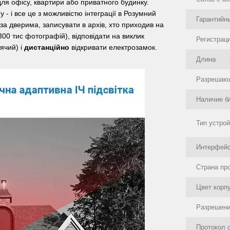
ля офісу, квартири або приватного будинку.
 - і все це з можливістю інтеграції в Розумний
Гарантийн
ь за дверима, записувати в архів, хто приходив на
300 тис фотографій), відповідати на виклик
Регистрац
ячий) і
дистанційно
відкривати електрозамок.
Длина
Разрешающ
Наличие б
Тип устро
Интерфей
Страна пр
Цвет корп
Разрешени
Протокол 