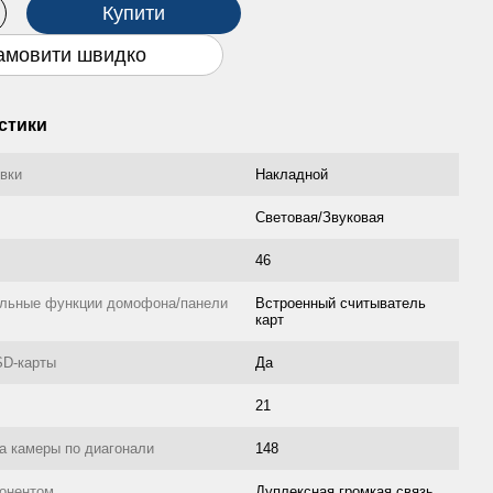
Купити
амовити швидко
стики
овки
Накладной
Световая/Звуковая
46
льные функции домофона/панели
Встроенный считыватель
карт
SD-карты
Да
21
ра камеры по диагонали
148
бонентом
Дуплексная громкая связь