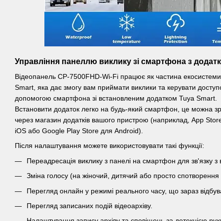
Управління панеллю виклику зі смартфона з додатк
Відеопанель CP-7500FHD-Wi-Fi працює як частина екосистеми
Smart, яка дає змогу вам приймати виклики та керувати доступ
допомогою смартфона зі встановленим додатком Tuya Smart.
Встановити додаток легко на будь-який смартфон, це можна з
через магазин додатків вашого пристрою (наприклад, App Stor
iOS або Google Play Store для Android).
Після налаштування можете використовувати такі функції:
Переадресація виклику з панелі на смартфон для зв'язку з 
Зміна голосу (на жіночий, дитячий або просто спотворення го
Перегляд онлайн у режимі реального часу, що зараз відбу
Перегляд записаних подій відеоархіву.
Налаштування запису архіву та сповіщень за детекцією рух