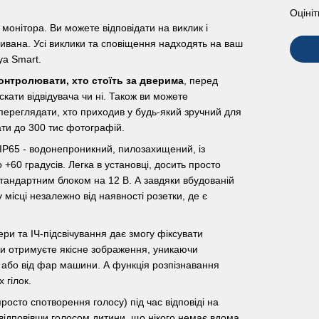
Оцініт
 монітора. Ви можете відповідати на виклик і
дивана. Усі виклики та сповіщення надходять на ваш
ya Smart.
онтролювати, хто стоїть за дверима
, перед
ускати відвідувача чи ні. Також ви можете
 переглядати, хто приходив у будь-який зручний для
гати до 300 тис фотографій.
м IP65 - водонепроникний, пилозахищений, із
 +60 градусів. Легка в установці, досить просто
стандартним блоком на 12 В. А завдяки вбудованій
місці незалежно від наявності розетки, де є
ри та ІЧ-підсвічування дає змогу фіксувати
 ви отримуєте якісне зображення, уникаючи
 або від фар машини. А функція розпізнавання
 гілок.
росто спотворення голосу) під час відповіді на
 відповівши голосом дитини, що нікого немає вдома.