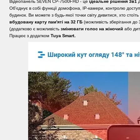
Відеопанель SEVEN CP-7500FHD - це
ідеальне рішення 3в1
д
Об'єднує в собі функції домофона, IP-камери, контролю доступу
будинок. Ви можете з будь-якої точки світу дивитися, хто стоїт
вбудовану карту пам'яті на 32 ГБ
(можливість зберігання до 
(додатково є можливість
змінювати голос на жіночий
або дит
Працює з додатком
Tuya Smart.