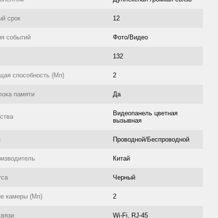
ый срок
12
ия событий
Фото/Видео
132
ая способность (Мп)
2
лока памяти
Да
Видеопанель цветная
йства
вызывная
с
Проводной/Беспроводной
оизводитель
Китай
уса
Черный
е камеры (Мп)
2
связи
Wi-Fi, RJ-45