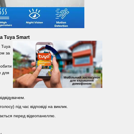
а Tuya Smart
 Tuya
ом за
робити
e для
відвідувачем.
лосу) під час відповіді на виклик.
вається перед відеопанеллю.
у.