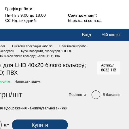
Графік роботи:
Пн-Пт з 9.00 до 18.00
Сайт компанії:
Сб-Нд: вихідний.
https://a-si.com.ua
Вхід
Мій кошик
алог
Системи прокладки кабелю
Пластикові короба
 аксесуари
Кути, повороти, аксесуари КОПОС
HD 40x20 білого кольору; Серія LHD; ПВХ
ч для LHD 40x20 білого кольору;
Артикул
8632_HB
D; ПВХ
чнюйте
Написати відгук
грн/шт
Порівняти
В бажання
я відображення накопичувальної знижки
Купити
шт