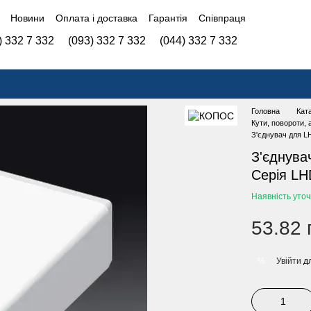
Новини
Оплата і доставка
Гарантія
Співпраця
) 332 7 332
(093) 332 7 332
(044) 332 7 332
Головна
Кат
Кути, повороти,
З'єднувач для L
З'єднува
Серія LH
Наявність уто
53.82 
Увійти
дл
%