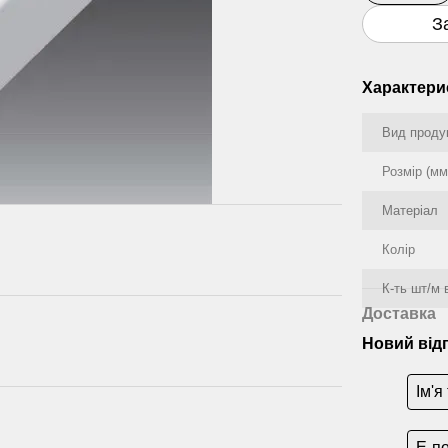
З
Характери
Вид проду
Розмір (мм
Матеріал
Колір
К-ть шт/м 
Доставка
Новий від