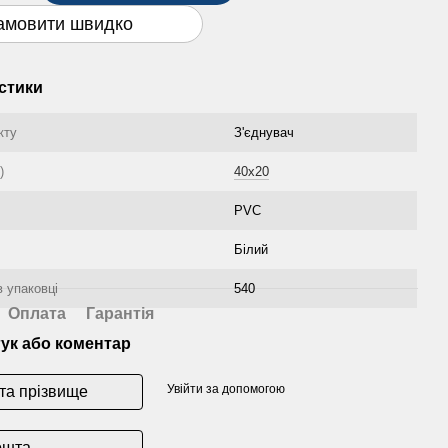
амовити швидко
стики
кту
З'єднувач
)
40x20
PVC
Білий
в упаковці
540
Оплата
Гарантія
гук або коментар
Увійти за допомогою