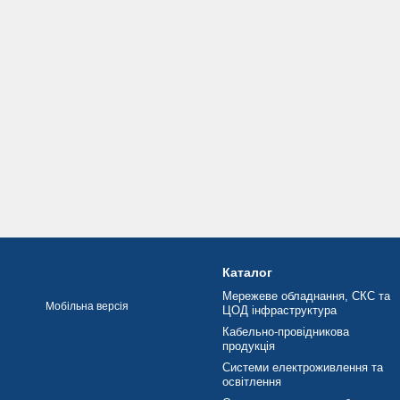
Каталог
Мережеве обладнання, СКС та
Мобільна версія
ЦОД інфраструктура
Кабельно-провідникова
продукція
Системи електроживлення та
освітлення