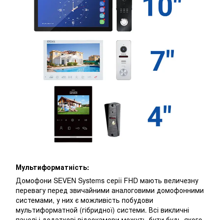
Мультиформатність:
Домофони SEVEN Systems серії FHD мають величезну
перевагу перед звичайними аналоговими домофонними
системами, у них є можливість побудови
мультиформатной (гібридної) системи. Всі викличні
панелі і додаткові відеокамери можуть бути будь-якого