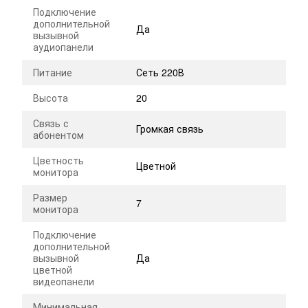
Подключение
дополнительной
Да
вызывной
аудиопанели
Питание
Сеть 220В
Высота
20
Связь с
Громкая связь
абонентом
Цветность
Цветной
монитора
Размер
7
монитора
Подключение
дополнительной
вызывной
Да
цветной
видеопанели
Минимальная