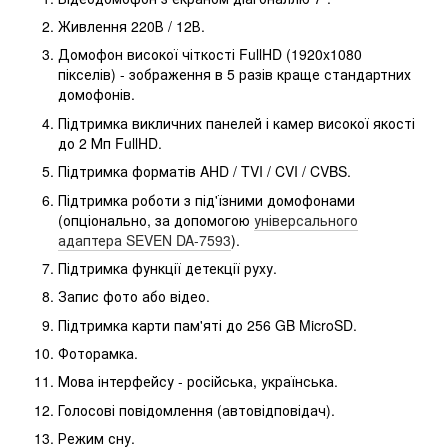
Живлення 220В / 12В.
Домофон високої чіткості FullHD (1920x1080
пікселів) - зображення в 5 разів краще стандартних
домофонів.
Підтримка викличних панелей і камер високої якості
до 2 Мп FullHD.
Підтримка форматів AHD / TVI / CVI / CVBS.
Підтримка роботи з під'їзними домофонами
(опціонально, за допомогою
універсального
адаптера SEVEN DA‐7593
).
Підтримка функції детекції руху.
Запис фото або відео.
Підтримка карти пам'яті до 256 GB MicroSD.
Фоторамка.
Мова інтерфейсу - російська, українська.
Голосові повідомлення (автовідповідач).
Режим сну.