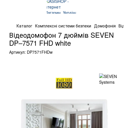
Каталог
Комплексні системи безпеки
Домофонія
Віде
Відеодомофон 7 дюймів SEVEN
DP–7571 FHD white
Артикул:
DP7571FHDw