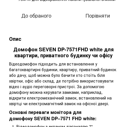
До обраного
Порівняти
Опис
Домофон SEVEN DP-7571FHD white для
квартири, приватного будинку чи офісу
Відеодомофон підходить для встановлення у
багатоквартирні будинки, квартиру, приватний будинок
або дачу, щоб можна було бачити хто стоїть біля
хвіртки, офіс або склад, де потрібно використовувати
відео і аудіо переговорні пристрої. За допомогою
домофону можна керувати замками, наприклад,
відкрити електромеханічний замок, встановлений на
хвіртці чи електромагнітний замок на офісної двері.
Основні переваги монітора для
домофону SEVEN DP–7571 FHD white:
Відеодомофон з екраном діагоналлю 7".