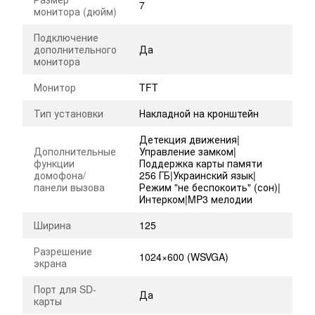
7
монитора (дюйм)
Подключение
дополнительного
Да
монитора
Монитор
TFT
Тип установки
Накладной на кронштейн
Детекция движения|
Дополнительные
Управление замком|
функции
Поддержка карты памяти
домофона/
256 ГБ|Украинский язык|
панели вызова
Режим "не беспокоить" (сон)|
Интерком|MP3 мелодии
Ширина
125
Разрешение
1024×600 (WSVGA)
экрана
Порт для SD-
Да
карты