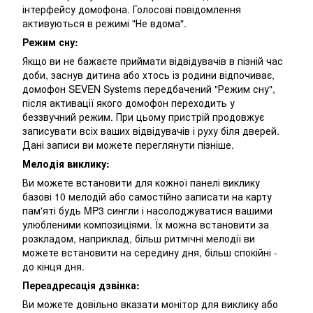
інтерфейсу домофона. Голосові повідомлення
активуються в режимі "Не вдома".
Режим сну:
Якщо ви не бажаєте приймати відвідувачів в пізній час
доби, заснув дитина або хтось із родини відпочиває,
домофон SEVEN Systems передбачений "Режим сну",
після активації якого домофон переходить у
беззвучний режим. При цьому пристрій продовжує
записувати всіх ваших відвідувачів і руху біля дверей.
Дані записи ви можете переглянути пізніше.
Мелодія виклику:
Ви можете встановити для кожної панелі виклику
базові 10 мелодій або самостійно записати на карту
пам'яті будь MP3 сингли і насолоджуватися вашими
улюбленими композиціями. Їх можна встановити за
розкладом, наприклад, більш ритмічні мелодії ви
можете встановити на середину дня, більш спокійні -
до кінця дня.
Переадресація дзвінка:
Ви можете довільно вказати монітор для виклику або