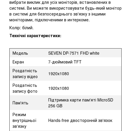
вибрати виклик для усіх моніторів, встановлених в
системі. Ви можете використовувати будь-який монітор
в системі для безпосереднього зв'язку з іншими
моніторами, підключеними в интеркоме.
Колір: білий.
Технічні характеристики:
Модель
SEVEN DP-7571 FHD white
Екран
7-дюймовий TFT
Роздатність
1920х1080
запису відео
Роздатність
1920х1080
запису фото
Підтримка карти пам'яті MicroSD
Пам'ять
256 GB
Режим
внутрішньої
Hands-free двосторонній зв'язок
зв'язку