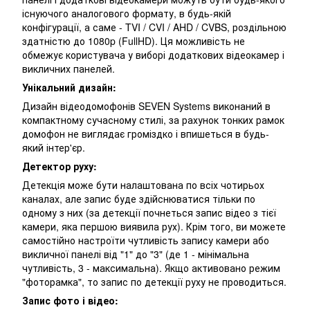
існуючого аналогового формату, в будь-якій
конфігурації, а саме - TVI / CVI / AHD / CVBS, роздільною
здатністю до 1080p (FullHD). Ця можливість не
обмежує користувача у виборі додаткових відеокамер і
викличних панелей.
Унікальний дизайн:
Дизайн відеодомофонів SEVEN Systems виконаний в
компактному сучасному стилі, за рахунок тонких рамок
домофон не виглядає громіздко і впишеться в будь-
який інтер'єр.
Детектор руху:
Детекція може бути налаштована по всіх чотирьох
каналах, але запис буде здійснюватися тільки по
одному з них (за детекції почнеться запис відео з тієї
камери, яка першою виявила рух). Крім того, ви можете
самостійно настроїти чутливість запису камери або
викличної панелі від "1" до "3" (де 1 - мінімальна
чутливість, 3 - максимальна). Якщо активовано режим
"фоторамка", то запис по детекції руху не проводиться.
Запис фото і відео: