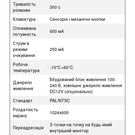
Тривалість
300 с
розмови
Клавіатура
Сенсорні і механічні кнопки
Споживана
600 мА
потужність
Струм в
режимі
250 мА
очікування
Робоча
-10℃+60℃
температура
Вбудований блок живлення 100-
Джерело
240 В, зовнішнє джерело живлення
живлення
DC12V (опціонально)
Стандарт
PAL/NTSC
Роздатність
1024х600
екрану
З точки на точку на будь-який
Переадресація
внутрішній монітор