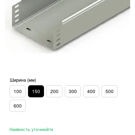
Ширина (мм)
100
150
200
300
400
500
600
Наявність уточнюйте