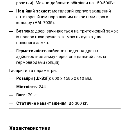
розетки). Можна добавити обігрівач на 150-500Вт.
Надійний захист
: металевий корпус захищений
антикорозійним порошковим покриттям сірого
кольору (RAL-7035).
Безпека
: двері зачиняються на триточковий замок
із поворотною ручкою та мають вушка для
навісного замка.
Герметичність кабелів
: введення дротів
здійснюється знизу через спеціальний люк із
гермовводами (опція).
Габарити та параметри:
Розміри (ШхВхГ)
: 600 х 1585 х 610 мм.
Місткість
: 24U.
Вага
: 79 кг.
Статичне навантаження
: до 300 кг.
Характеристики