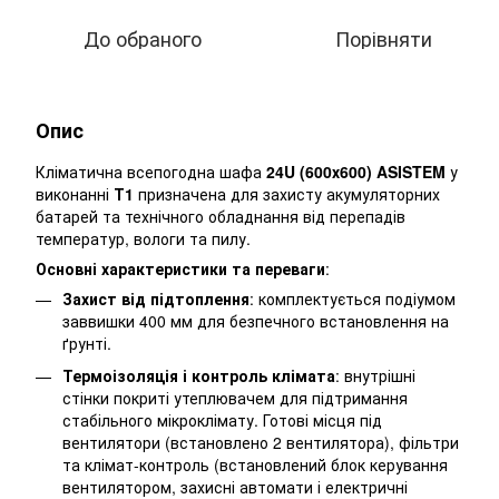
До обраного
Порівняти
Опис
Кліматична всепогодна шафа
24U (600х600) ASISTEM
у
виконанні
Т1
призначена для захисту акумуляторних
батарей та технічного обладнання від перепадів
температур, вологи та пилу.
Основні характеристики та переваги
:
Захист від підтоплення
: комплектується подіумом
заввишки 400 мм для безпечного встановлення на
ґрунті.
Термоізоляція і контроль клімата
: внутрішні
стінки покриті утеплювачем для підтримання
стабільного мікроклімату. Готові місця під
вентилятори (встановлено 2 вентилятора), фільтри
та клімат-контроль (встановлений блок керування
вентилятором, захисні автомати і електричні