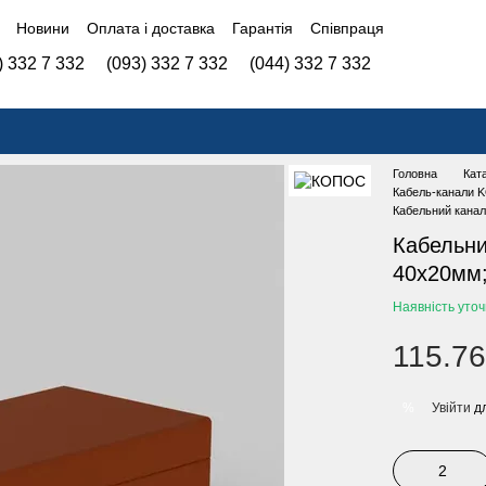
Новини
Оплата і доставка
Гарантія
Співпраця
) 332 7 332
(093) 332 7 332
(044) 332 7 332
Головна
Кат
Кабель-канали
Кабельний канал
Кабельни
40х20мм;
Наявність уто
115.76
Увійти
дл
%