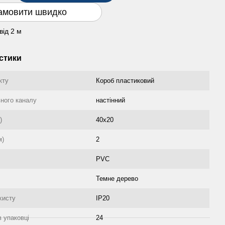
амовити швидко
від 2 м
стики
кту
Короб пластиковий
ьного каналу
настінний
)
40x20
м)
2
PVC
Темне дерево
хисту
IP20
в упаковці
24