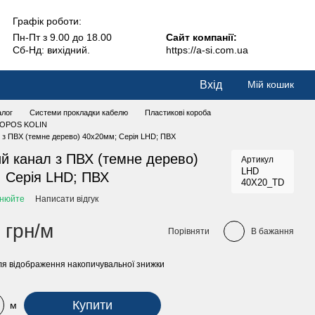
Графік роботи:
Пн-Пт з 9.00 до 18.00
Сайт компанії:
Сб-Нд: вихідний.
https://a-si.com.ua
Вхід
Мій кошик
алог
Системи прокладки кабелю
Пластикові короба
 KOPOS KOLIN
 з ПВХ (темне дерево) 40х20мм; Серія LHD; ПВХ
й канал з ПВХ (темне дерево)
Артикул
LHD
 Серія LHD; ПВХ
40X20_TD
чнюйте
Написати відгук
 грн/м
Порівняти
В бажання
я відображення накопичувальної знижки
Купити
м