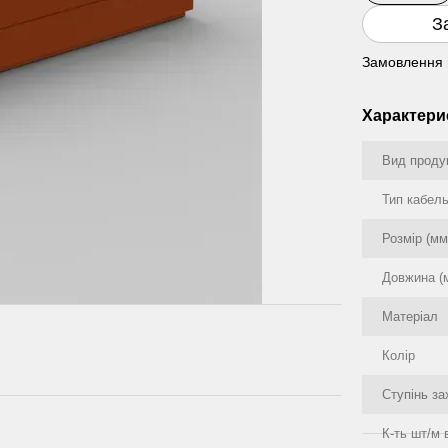
З
Замовлення 
Характери
Вид проду
Тип кабел
Розмір (мм
Довжина (
Матеріал
Колір
Ступінь за
К-ть шт/м 